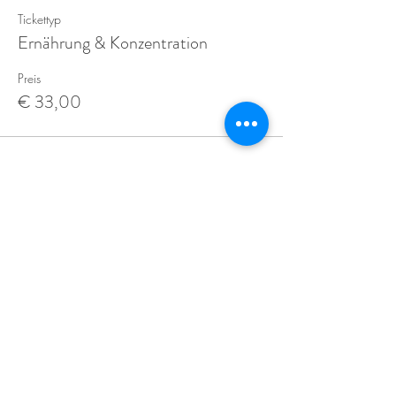
Tickettyp
Ernährung & Konzentration
Preis
€ 33,00
Diese Veranstaltung teilen
Für regelmäßige aktuelle Informationen und
Inputs für die ganze Familie kann mein Newsletter
abonniert werden.
FOLGE MIR AUF: