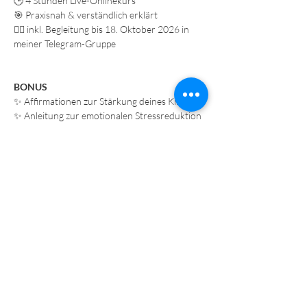
🕒 4 Stunden Live-Onlinekurs
🎯 Praxisnah & verständlich erklärt
🙋‍♀️ inkl. Begleitung bis 18. Oktober 2026 in 
meiner Telegram-Gruppe
BONUS
✨ Affirmationen zur Stärkung deines Kindes
✨ Anleitung zur emotionalen Stressreduktion
✨ Nährstoff-Guide für ein starkes Gehirn, 
inkl. Produktempfehlungen
Deine Investition
€69.- 
Du bekommst etwas, das unbezahlbar ist:
👉 Klarheit
👉 Sicherheit
👉 echte Unterstützung für dein Kind
Dein Kind kämpft nicht, weil es „nicht kann“.
Sondern weil es anders unterstützt werden 
muss.