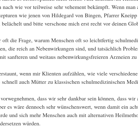
n nach wie vor teilweise sehr vehement bekämpft. Wenn man a
zepturen wie jenen von Hildegard von Bingen, Pfarrer Kneipp
 belächelt und bitte verschone mich erst recht vor deinen Glob
hr oft die Frage, warum Menschen oft so leichtfertig schulmedi
, die reich an Nebenwirkungen sind, und tatsächlich Proble
mit sanfteren und weitaus nebenwirkungsfreieren Arzneien zu
erstaunt, wenn mir Klienten aufzählen, wie viele verschiede
 schnell auch Mütter zu klassischen schulmedizinischen Med
 vorwegnehmen, dass wir sehr dankbar sein können, dass wir 
r es wäre dennoch sehr wünschenswert, wenn damit ein ach
rde und sich mehr Menschen auch mit alternativen Heilmetho
dersetzen würden. 