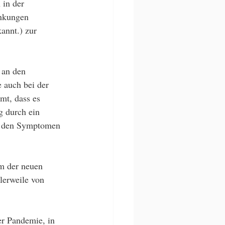
 in der 
nkungen 
annt.) zur 
 an den 
 auch bei der 
mt, dass es 
g durch ein 
h den Symptomen 
m der neuen 
lerweile von 
er Pandemie, in 