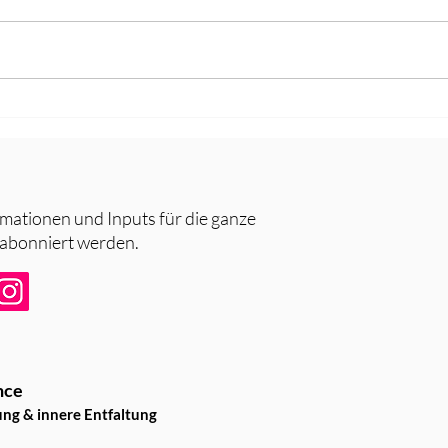
Löcher in den Zähnen - Karies
Stärk
bei Kindern
Kinde
rmationen und Inputs für die ganze
 abonniert werden.
nce
ung & innere Entfaltung