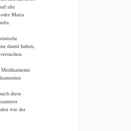
uf alte 
 oder Maria 
ulis. 
zinische 
me damit haben, 
 versuchen. 
ne Medikamente 
ikamenten 
auch diese 
tsamerer 
den wie der 