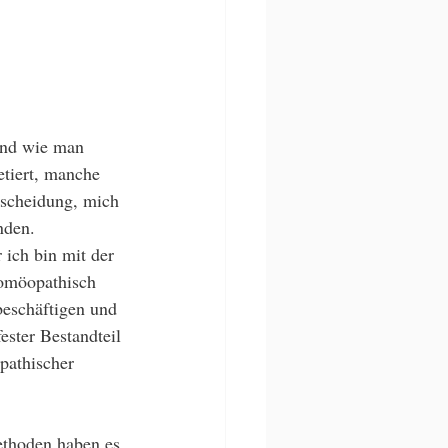
und wie man 
etiert, manche 
tscheidung, mich 
nden. 
ich bin mit der 
omöopathisch 
beschäftigen und 
ster Bestandteil 
pathischer 
ethoden haben es 