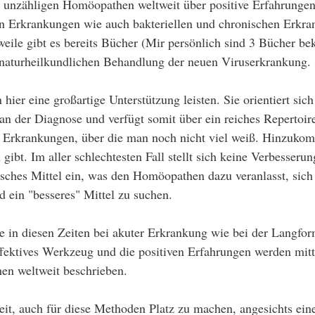
n unzähligen Homöopathen weltweit über positive Erfahrungen
n Erkrankungen wie auch bakteriellen und chronischen Erkra
weile gibt es bereits Bücher (Mir persönlich sind 3 Bücher bek
aturheilkundlichen Behandlung der neuen Viruserkrankung. 
ier eine großartige Unterstützung leisten. Sie orientiert sich
 der Diagnose und verfügt somit über ein reiches Repertoire
 Erkrankungen, über die man noch nicht viel weiß. Hinzukom
ibt. Im aller schlechtesten Fall stellt sich keine Verbesserun
ches Mittel ein, was den Homöopathen dazu veranlasst, sic
 ein "besseres" Mittel zu suchen. 
e in diesen Zeiten bei akuter Erkrankung wie bei der Langfor
fektives Werkzeug und die positiven Erfahrungen werden mitt
n weltweit beschrieben. 
eit, auch für diese Methoden Platz zu machen, angesichts ein