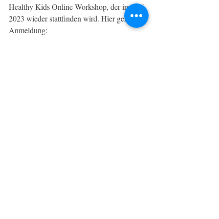
Healthy Kids Online Workshop, der im Juni 
2023 wieder stattfinden wird. Hier gehts zur 
Anmeldung: 
https://www.gabrielarossini.at/event-
details/happy-healty-intensiv-workshop
Geeignet für alle Eltern, die die Gesundheit 
und die Entwicklung ihres Kindes optimal 
stärken wollen und offen für neue und 
natürliche Wege sind! Bist du gerade 
schwanger oder wünscht dir ein Kind? 
Dann ist auch für dich dieser Workshop 
optimal, um dich auf deine Elternschaft 
vorzubereiten und dein Kind schon ab 
Kinderwunsch optimal zu stärken!
Kindergesundheit stärken