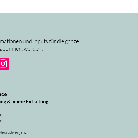
rmationen und Inputs für die ganze
 abonniert werden.
nce
ung & innere Entfaltung
g
rn
 Neurodivergenz