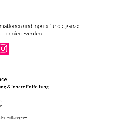
rmationen und Inputs für die ganze
 abonniert werden.
nce
ung & innere Entfaltung
g
rn
 Neurodivergenz