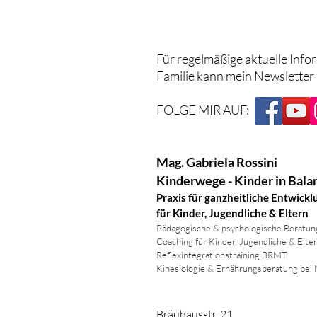
Für regelmäßige aktuelle Info
Familie kann mein Newsletter
FOLGE MIR AUF:
Mag. Gabriela Rossini
Kinderwege - Kinder in Bala
Praxis für ganzheitliche Entwickl
für Kinder, Jugendliche & Eltern
Pädagogische & psychologische Beratun
Coaching für Kinder, Jugendliche & Elte
Reflexintegrationstraining BRMT
Kinesiologie & Ernährungsberatung bei
Bräuhausstr. 21