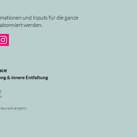
rmationen und Inputs für die ganze
 abonniert werden.
nce
ung & innere Entfaltung
g
rn
 Neurodivergenz