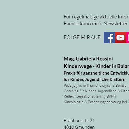
Für regelmäßige aktuelle Info
Familie kann mein Newsletter
FOLGE MIR AUF:
Mag. Gabriela Rossini
Kinderwege - Kinder in Bala
Praxis für ganzheitliche Entwickl
für Kinder, Jugendliche & Eltern
Pädagogische & psychologische Beratun
Coaching für Kinder, Jugendliche & Elte
Reflexintegrationstraining BRMT
Kinesiologie & Ernährungsberatung bei
Bräuhausstr. 21
4810 Gmunden