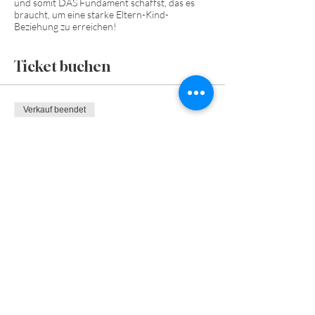
und somit DAS Fundament schaffst, das es
braucht, um eine starke Eltern-Kind-
Beziehung zu erreichen!
Ticket buchen
Verkauf beendet
Tickettyp
FlowMothering
Preis
€ 99,00
Diese Veranstaltung teilen