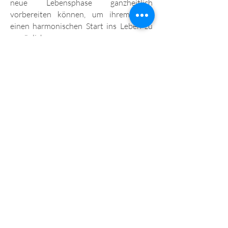
neue Lebensphase ganzheitlich
vorbereiten können, um ihrem Kind
einen harmonischen Start ins Leben zu
ermöglichen.
Weiters beschäftigen wir uns damit,
worauf wir in der kinesiologischen Arbeit
mit schwangeren Frauen achten müssen
und welche Möglichkeiten die
Kinesiologie für Babys und Kleinkinder
bereit hält.
September 2027: Fr, Sa & So - nach
gemeinsamer Absprache mit den
Teilnehmer:innen.
Abschlussprüfung mündlich & schriftlich
und im Anschluss gemeinsame Feier!