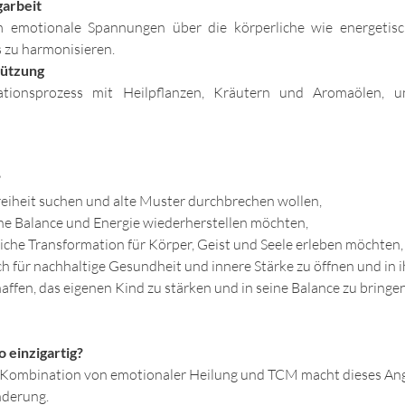
arbeit
m emotionale Spannungen über die körperliche wie energetisc
zu harmonisieren.   
tützung
ationsprozess mit Heilpflanzen, Kräutern und Aromaölen, u
?
reiheit suchen und alte Muster durchbrechen wollen,   
che Balance und Energie wiederherstellen möchten,  
liche Transformation für Körper, Geist und Seele erleben möchten, 
sich für nachhaltige Gesundheit und innere Stärke zu öffnen und in
fen, das eigenen Kind zu stärken und in seine Balance zu bringen
 einzigartig?
 Kombination von emotionaler Heilung und TCM macht dieses Ang
derung.   