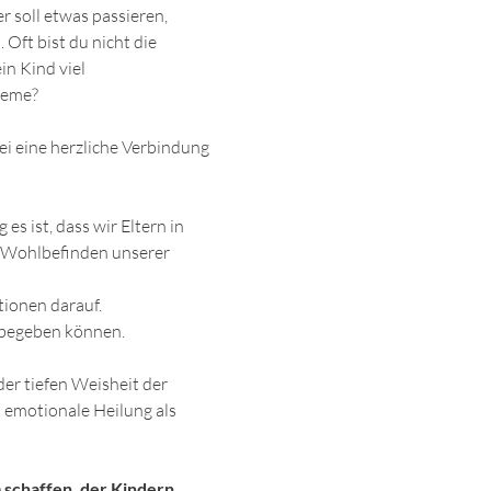
 soll etwas passieren, 
Oft bist du nicht die 
in Kind viel 
leme?
ei eine herzliche Verbindung 
s ist, dass wir Eltern in 
nd Wohlbefinden unserer 
tionen darauf.
 begeben können.
r tiefen Weisheit der 
 emotionale Heilung als 
schaffen, der Kindern 