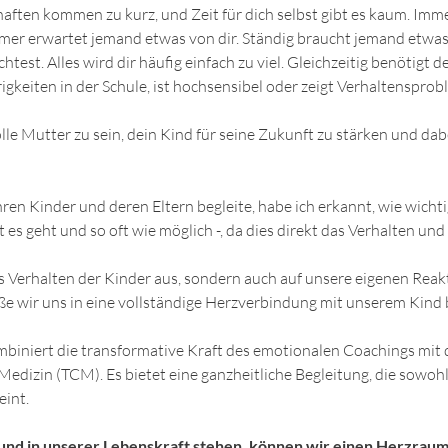
ften kommen zu kurz, und Zeit für dich selbst gibt es kaum. Immer
mmer erwartet jemand etwas von dir. Ständig braucht jemand etwas. 
test. Alles wird dir häufig einfach zu viel. Gleichzeitig benötigt de
gkeiten in der Schule, ist hochsensibel oder zeigt Verhaltensprob
lle Mutter zu sein, dein Kind für seine Zukunft zu stärken und dab
en Kinder und deren Eltern begleite, habe ich erkannt, wie wichtig e
t es geht und so oft wie möglich -, da dies direkt das Verhalten u
das Verhalten der Kinder aus, sondern auch auf unsere eigenen Reak
e wir uns in eine vollständige Herzverbindung mit unserem Kind
iniert die transformative Kraft des emotionalen Coachings mit de
Medizin (TCM). Es bietet eine ganzheitliche Begleitung, die sowohl
eint.
und in unserer Lebenskraft stehen, können wir einen Herzraum 