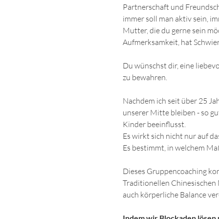
Partnerschaft und Freundscha
immer soll man aktiv sein, i
Mutter, die du gerne sein möch
Aufmerksamkeit, hat Schwieri
Du wünschst dir, eine liebevo
zu bewahren.
Nachdem ich seit über 25 Jahr
unserer Mitte bleiben - so gu
Kinder beeinflusst.
Es wirkt sich nicht nur auf 
Es bestimmt, in welchem Maß
Dieses Gruppencoaching komb
Traditionellen Chinesischen 
auch körperliche Balance ver
Indem wir Blockaden lösen 