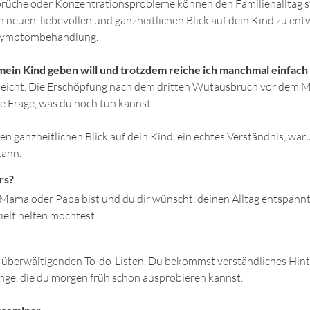
üche oder Konzentrationsprobleme können den Familienalltag sta
 neuen, liebevollen und ganzheitlichen Blick auf dein Kind zu ent
 Symptombehandlung.
r mein Kind geben will und trotzdem reiche ich manchmal einfach 
leicht. Die Erschöpfung nach dem dritten Wutausbruch vor dem Mi
e Frage, was du noch tun kannst.
n ganzheitlichen Blick auf dein Kind, ein echtes Verständnis, warum 
kann.
rs?
u Mama oder Papa bist und du dir wünscht, deinen Alltag entspann
elt helfen möchtest.
e überwältigenden To-do-Listen. Du bekommst verständliches Hin
ge, die du morgen früh schon ausprobieren kannst.