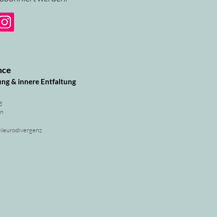
nce
ung & innere Entfaltung
g
rn
 Neurodivergenz