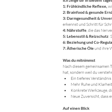
Ich zeige dir in diesem Tag
1: Frühkindliche Reflexe,
 w
2:
Brainfood & gesunde Ern
3:
Darmgesundheit & Unvert
erkennst und Schritt für Sch
4: Nährstoffe
, die das Nerv
5: Lebensstil & Reizschutz
: 
6:
Beziehung und Co-Regula
7:
Ätherische Öle
 und ihre 
Was du mitnimmst
Nach diesem gemeinsamen Tag
hat, sondern weil du verstehs
Ein tieferes Verständnis
Mehr Ruhe und Klarheit 
Konkrete Werkzeuge, di
Neue Zuversicht, dass e
Auf einen Blick