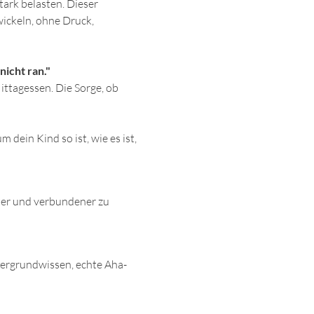
rk belasten. Dieser 
wickeln, ohne Druck, 
nicht ran."
ttagessen. Die Sorge, ob 
dein Kind so ist, wie es ist, 
ter und verbundener zu 
tergrundwissen, echte Aha-