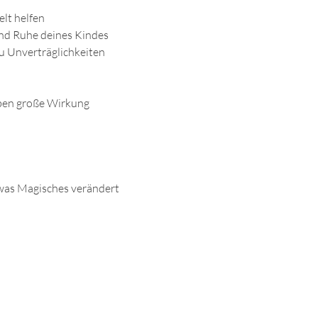
elt helfen
und Ruhe deines Kindes
u Unverträglichkeiten 
aben große Wirkung
was Magisches verändert 