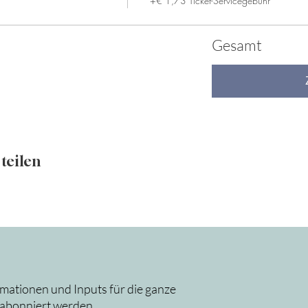
+€ 1,73 Ticket-Servicegebühr
Gesamt
teilen
rmationen und Inputs für die ganze
 abonniert werden.