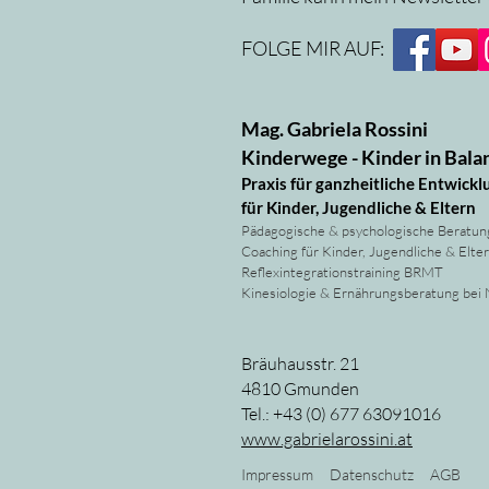
FOLGE MIR AUF:
Mag. Gabriela Rossini
Kinderwege - Kinder in Bala
Praxis für ganzheitliche Entwickl
für Kinder, Jugendliche & Eltern
Pädagogische & psychologische Beratun
Coaching für Kinder, Jugendliche & Elte
Reflexintegrationstraining BRMT
Kinesiologie & Ernährungsberatung bei
Bräuhausstr. 21
4810 Gmunden
Tel.: +43 (0) 677 63091016
www.gabrielarossini.at
Impressum
Datenschutz
AGB