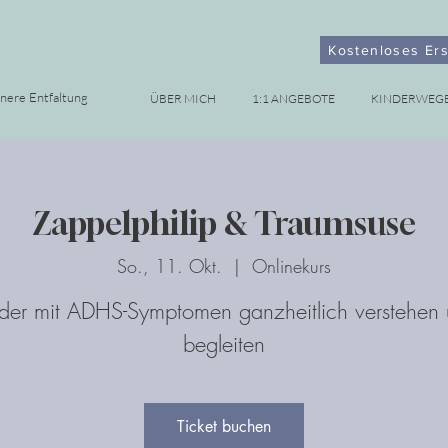
Kostenloses Er
nnere Entfaltung
ÜBER MICH
1:1 ANGEBOTE
KINDERWEG
Zappelphilip & Traumsuse
So., 11. Okt.
  |  
Onlinekurs
der mit ADHS-Symptomen ganzheitlich verstehen
begleiten
Ticket buchen