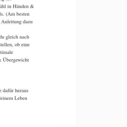
ühl in Händen & 
s. (Am besten 
 Anleitung dazu 
du gleich nach 
ellen, ob eine 
timale 
& Übergewicht 
e dafür heraus 
deinem Leben 