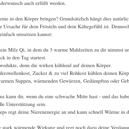
nderwunsch auch erfüllt werden. 
e in den Körper bringen? Grundsätzlich hängt dies natürlic
ie Ursache für dein Frösteln und dein Kältegefühl ist. Dennoch
 einfach umsetzen kannst:
 dein Milz Qi, in dem du 3 warme Mahlzeiten zu dir nimmst un
k in den Tag startest.
odukte, denn die wirken kühlend auf deinen Körper.
krowellenkost, Zucker & zu viel Rohkost kühlen deinen Körpe
warmen Suppen, wärmenden Gewürzen, Gedämpften oder Geb
tus kann dir, wenn du eine schwache Mitte hast - und das habe
ße Unterstützung sein. 
ceps regt deine Nierenenergie an und kann schnell Wärme in 
e stark wärmende Wirkung und regt noch dazu deine Verdauu