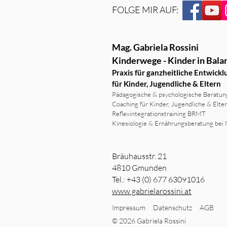
FOLGE MIR AUF:
Mag. Gabriela Rossini
Kinderwege - Kinder in Bala
Praxis für ganzheitliche Entwickl
für Kinder, Jugendliche & Eltern
Pädagogische & psychologische Beratun
Coaching für Kinder, Jugendliche & Elte
Reflexintegrationstraining BRMT
Kinesiologie & Ernährungsberatung bei
Bräuhausstr. 21
4810 Gmunden
Tel.: +43 (0) 677 63091016
www.gabrielarossini.at
Impressum
Datenschutz
AGB
© 2026 Gabriela Rossini