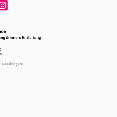
nce
ung & innere Entfaltung
g
rn
 Neurodivergenz