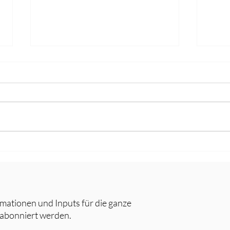
Löcher in den Zähnen - Karies
Stärk
bei Kindern
Kinde
rmationen und Inputs für die ganze
 abonniert werden.