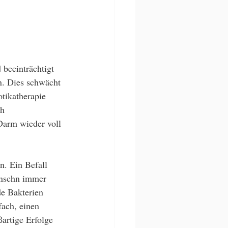
beeinträchtigt 
n. Dies schwächt 
tikatherapie 
h 
Darm wieder voll 
. Ein Befall 
Menschn immer 
e Bakterien 
fach, einen 
artige Erfolge 