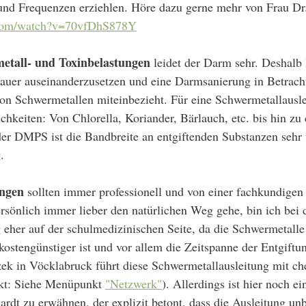
 und Frequenzen erziehlen. Höre dazu gerne mehr von Frau Dr
.com/watch?v=70vfDhS878Y
etall- und Toxinbelastungen
 leidet der Darm sehr. Deshalb 
uer auseinanderzusetzen und eine Darmsanierung in Betracht 
on Schwermetallen miteinbezieht. Für eine Schwermetallauslei
chkeiten: Von Chlorella, Koriander, Bärlauch, etc. bis hin zu
 DMPS ist die Bandbreite an entgiftenden Substanzen sehr vi
.
ungen
 sollten immer professionell und von einer fachkundigen 
sönlich immer lieber den natürlichen Weg gehe, bin ich bei 
eher auf der schulmedizinischen Seite, da die Schwermetalle 
kostengünstiger ist und vor allem die Zeitspanne der Entgiftun
zek in Vöcklabruck führt diese Schwermetallausleitung mit c
kt: Siehe Menüpunkt 
"Netzwerk"
). Allerdings ist hier noch ei
ardt zu erwähnen, der explizit betont, dass die Ausleitung un