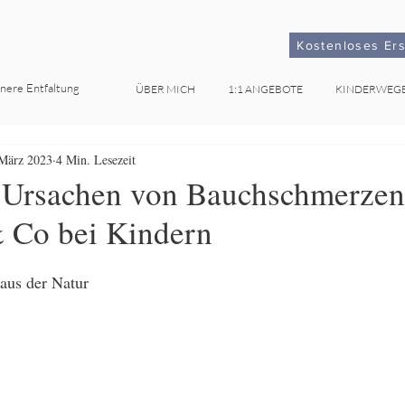
Kostenloses Er
nnere Entfaltung
ÜBER MICH
1:1 ANGEBOTE
KINDERWEG
 März 2023
4 Min. Lesezeit
 Ursachen von Bauchschmerzen
& Co bei Kindern
aus der Natur