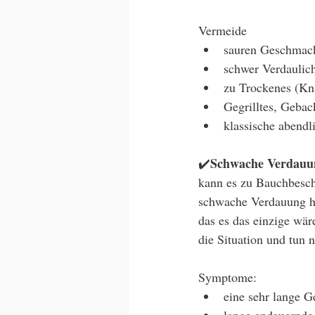
Vermeide
sauren Geschmac
schwer Verdauliche
zu Trockenes (Knä
Gegrilltes, Gebac
klassische abendl
Schwache Verdauu
✔️
kann es zu Bauchbesch
schwache Verdauung ha
das es das einzige wär
die Situation und tun 
Symptome:
eine sehr lange G
lange andauernde