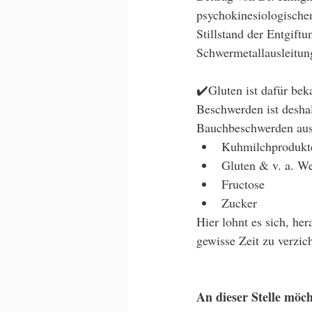
psychokinesiologische
Stillstand der Entgif
Schwermetallausleitung
✔️Gluten ist dafür bek
Beschwerden ist deshal
Bauchbeschwerden aus
Kuhmilchprodukte 
Gluten & v. a. W
Fructose
Zucker
Hier lohnt es sich, he
gewisse Zeit zu verzich
An dieser Stelle möc