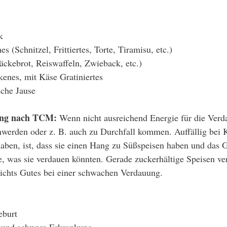
k
s (Schnitzel, Frittiertes, Torte, Tiramisu, etc.)
ckebrot, Reiswaffeln, Zwieback, etc.)
kenes, mit Käse Gratiniertes
iche Jause
ng nach TCM: 
Wenn nicht ausreichend Energie für die Verda
werden oder z. B. auch zu Durchfall kommen. Auffällig bei K
ben, ist, dass sie einen Hang zu Süßspeisen haben und das G
e, was sie verdauen könnten. Gerade zuckerhältige Speisen ve
nichts Gutes bei einer schwachen Verdauung. 
eburt
 und schwere Erkrankung