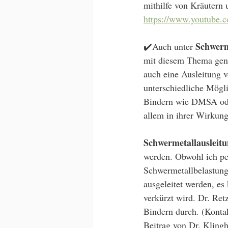
mithilfe von Kräutern
https://www.youtube
Schwerm
✔️Auch unter 
mit diesem Thema gena
auch eine Ausleitung v
unterschiedliche Mögli
Bindern wie DMSA oder
allem in ihrer Wirkung
Schwermetallausleit
werden. Obwohl ich per
Schwermetallbelastung 
ausgeleitet werden, es 
verkürzt wird. Dr. Ret
Bindern durch. (Konta
Beitrag von Dr. Klingh