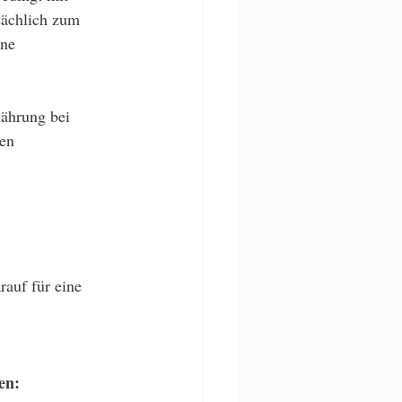
sächlich zum 
ne 
nährung bei 
en 
rauf für eine 
en: 