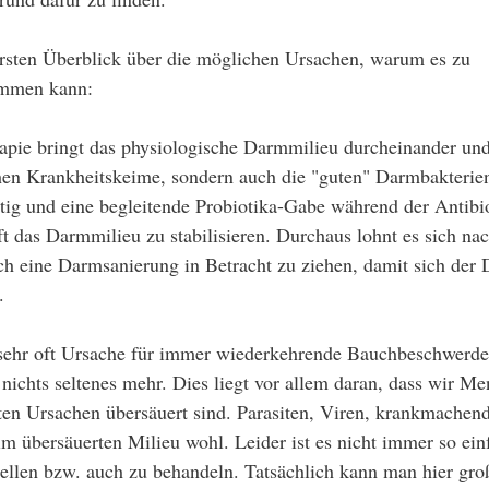
ersten Überblick über die möglichen Ursachen, warum es zu 
mmen kann:
apie bringt das physiologische Darmmilieu durcheinander und 
chen Krankheitskeime, sondern auch die "guten" Darmbakterie
ig und eine begleitende Probiotika-Gabe während der Antibio
ft das Darmmilieu zu stabilisieren. Durchaus lohnt es sich nac
ch eine Darmsanierung in Betracht zu ziehen, damit sich der 
. 
 sehr oft Ursache für immer wiederkehrende Bauchbeschwerden
er nichts seltenes mehr. Dies liegt vor allem daran, dass wir 
ten Ursachen übersäuert sind. Parasiten, Viren, krankmachend
im übersäuerten Milieu wohl. Leider ist es nicht immer so ein
stellen bzw. auch zu behandeln. Tatsächlich kann man hier groß