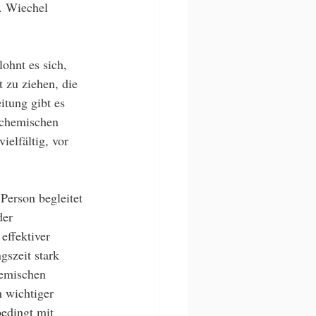
. Wiechel 
lohnt es sich, 
zu ziehen, die 
tung gibt es 
 chemischen 
elfältig, vor 
Person begleitet 
der 
effektiver 
gszeit stark 
hemischen 
n wichtiger 
bedingt mit 