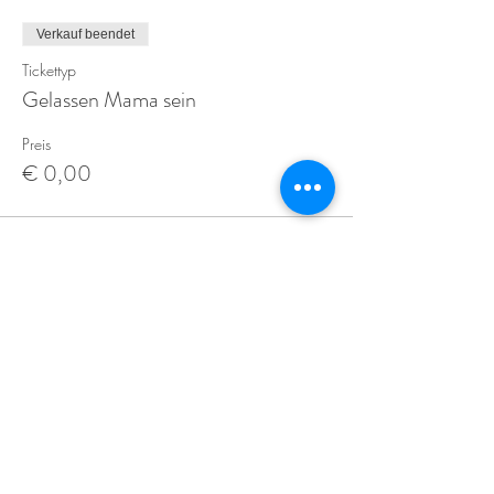
Verkauf beendet
Tickettyp
Gelassen Mama sein
Preis
€ 0,00
Diese Veranstaltung teilen
Für regelmäßige aktuelle Informationen und
Inputs für die ganze Familie kann mein Newsletter
abonniert werden.