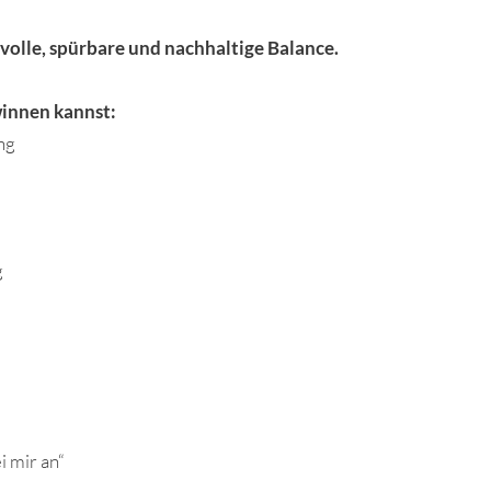
tvolle, spürbare und nachhaltige Balance.
winnen kannst:
ng
g
 mir an“