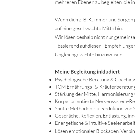
mehreren Ebenen zu begleiten, die i
Wenn dich z. B. Kummer und Sorgen pl
auf eine geschwächte Mitte hin.
Wir lösen deshalb nicht nur gemeins
- basierend auf dieser - Empfehlunge
Ungleichgewichte hinzuweisen.
Meine Begleitung ​inkludiert
Psychologische Beratung & Coachin
TCM Ernährungs- & Kräuterberatun
Stärkung der Mitte, Harmonisierung 
Körperorientierte Nervensystem-Re
Sanfte Methoden zur Reduktion von 
Gespräche, Reflexion, Entlastung, in
Energetische & intuitive Seelenarbei
Lösen emotionaler Blockaden, Verbi