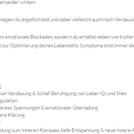
neinander wirken:
agen, du ängstlich bist und dabei vielleicht auch noch Verdau
am emotionale Blockaden, sondern du erhältst neben wertvollen
n zur Optimierung deines Lebensstils. Symptome sind immer di
g
g
von Verdauung & Schlaf, Beruhigung von Leber-Qi und Shen
gulation
Stress, Spannungen & emotionaler Überladung
nere Klärung
t
ndung zum inneren Kompass, tiefe Entspannung & neue innere 