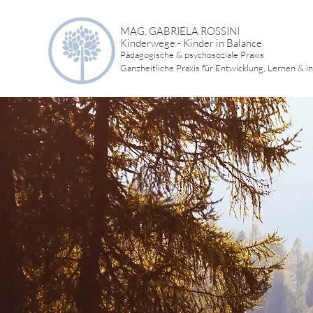
MAG. GABRIELA ROSSINI
Kinderwege - Kinder in Balance
Pädagogische & psychosoziale Praxis
Ganzheitliche Praxis für Entwicklung, Lernen & i