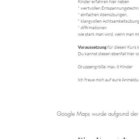
Kinder erfahren hier neben
* wertvollen Entspannungstechn
* einfachen Atemübungen,
* klangvollen Achtsamkeitsübun
* Affirmationen
wie stark man wird, wenn man mit 
Voraussetzung
für diesen Kurs i
Du kannst diesen ebenfall hier o
Gruppengröße: max. 8 Kinder
Ich freue mich auf eure Anmeld
Google Maps wurde aufgrund der Ana