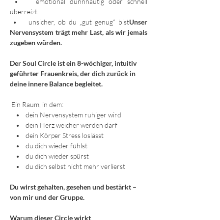
 •    emotional dünnhäutig oder schnell 
überreizt  
 •    unsicher, ob du „gut genug“ bist
Unser 
Nervensystem trägt mehr Last, als wir jemals 
zugeben würden.
Der Soul Circle ist ein 8-wöchiger, intuitiv 
geführter Frauenkreis, der dich zurück in 
deine innere Balance begleitet.
 Ein Raum, in dem:
    •    dein Nervensystem ruhiger wird
    •    dein Herz weicher werden darf
    •    dein Körper Stress loslässt
    •    du dich wieder fühlst
    •    du dich wieder spürst
    •    du dich selbst nicht mehr verlierst
Du wirst gehalten, gesehen und bestärkt – 
von mir und der Gruppe.
Warum dieser Circle wirkt