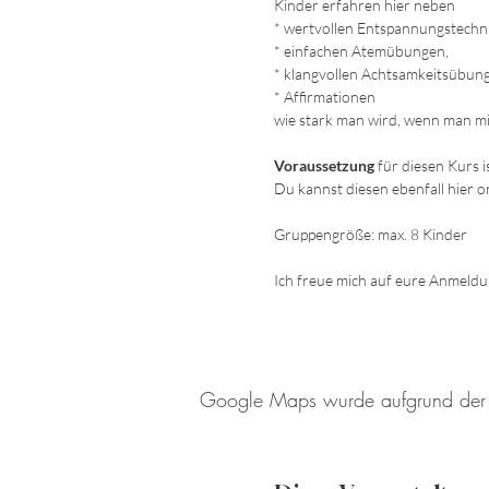
Kinder erfahren hier neben
* wertvollen Entspannungstechn
* einfachen Atemübungen,
* klangvollen Achtsamkeitsübun
* Affirmationen
wie stark man wird, wenn man mit 
Voraussetzung
für diesen Kurs i
Du kannst diesen ebenfall hier o
Gruppengröße: max. 8 Kinder
Ich freue mich auf eure Anmeld
Google Maps wurde aufgrund der Ana