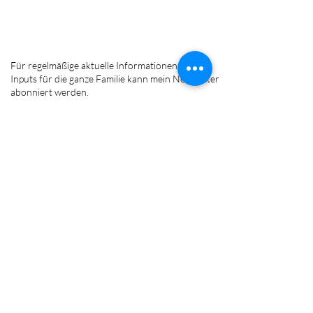
Für regelmäßige aktuelle Informationen und
Inputs für die ganze Familie kann mein Newsletter
abonniert werden.
FOLGE MIR AUF:
Mag. Gabriela Rossini
Kinderwege - Kinder in Balance
Praxis für ganzheitliche Entwicklung & innere Entfaltung
für Kinder, Jugendliche & Eltern
Pädagogische & psychologische Beratung
Coaching für Kinder, Jugendliche & Eltern
Reflexintegrationstraining BRMT
Kinesiologie & Ernährungsberatung bei Neurodivergenz
Bräuhausstr. 21
4810 Gmunden
Tel.:
+43 (0) 677 63091016