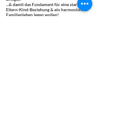
...& damit das Fundament für eine starke
Eltern-Kind-Beziehung & ein harmonisches
Familienleben legen wollen!
1 Live-Calls inkl. Entspannungssequenz pro
Woche mit Raum & Zeit für DICH
Preis: €444,- ​
Diese Veranstaltung teilen
Für regelmäßige aktuelle Informationen und
Inputs für die ganze Familie kann mein Newsletter
abonniert werden.
FOLGE MIR AUF: