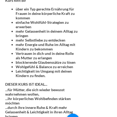
Kurs hiflt dir
über ein Typ gerechte Ernährung für
Frauen in deine körperliche Kraft zu
kommen
einfache Wohlfühl-Strategien zu
erwerben
mehr Gelassenheit in deinem Alltag zu
bringen
mehr Selbstliebe zu entdecken
mehr Energie und Ruhe im Alltag mit
Kindern zu bekommen
Vertrauen in dich und in deine Rolle
als Mutter zu erlangen
blockierende Glaubenssätze zu lösen
Wohlgefühl & Balance zu erreichen
Leichtigkeit im Umgang mit deinen
Kindern zu finden.
DIESER KURS IST IDEAL...
...für Mütter, die sich wieder bewusst
wahrnehmen wollen,
...ihr körperliches Wohlbefinden stärken
möchten
...durch ihre innere Ruhe & Kraft mehr
Gelassenheit & Leichtigkeit in ihren Alltag
bringen