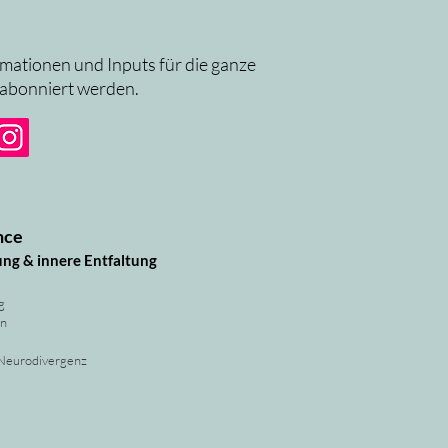
rmationen und Inputs für die ganze
 abonniert werden.
nce
ung & innere Entfaltung
g
rn
 Neurodivergenz