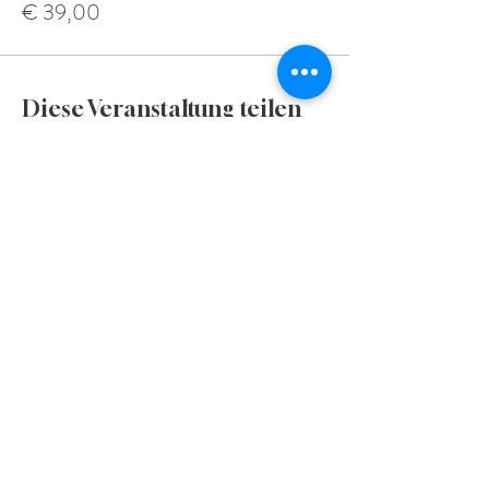
€ 39,00
Diese Veranstaltung teilen
Für regelmäßige aktuelle Informationen und
Inputs für die ganze Familie kann mein Newsletter
abonniert werden.
FOLGE MIR AUF:
Mag. Gabriela Rossini
Kinderwege - Kinder in Balance
Praxis für ganzheitliche Entwicklung & innere Entfaltung
für Kinder, Jugendliche & Eltern
Pädagogische & psychologische Beratung