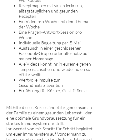
Workbooks
Rezeptmappen mit vielen leckeren,
alltagstauglichen und gesunden
Rezepten
Ein Video pro Woche mit dem Thema
der Woche
Eine Fragen-Antwort-Session pro
Woche
Individuelle Begleitung per E-Mail
Austausch in einer geschlossenen
Facebook-Gruppe oder alternativ auf
meiner Homepage
Alle Videos könnt ihr in eurem eigenen
Tempo nachsehen und wiederholen so
oft ihr wollt
Wertvolle Impulse zur
Gesundheitsprävention
Ernährung für Körper, Geist & Seele
Mithilfe dieses Kurses findet ihr gemeinsam in
der Familie zu einem gesunden Lebensstil, der
eine optimale Grundvoraussetzung für ein
starkes Immunsystem darstellt.
Ihr werdet von mir Schritt für Schritt begleitet,
um euer Immunsystem auf Vordermann zu
bringen und so gestärkt in die kalte Jahreszeit