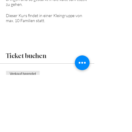
zu gehen.
Dieser Kurs findet in einer Kleingruppe von
max. 10 Familien statt.
Ticket buchen
Verkauf beendet
Tickettyp
In deiner Mitte
Preis
€ 399,00
+€ 9,98 Ticket-Servicegebühr