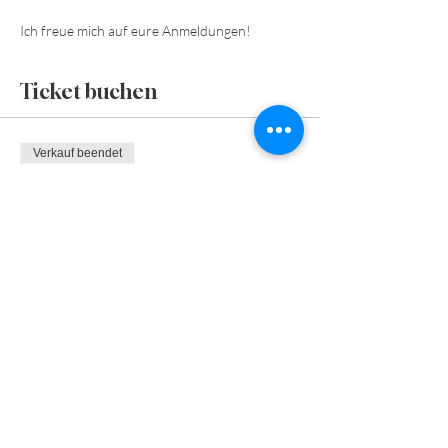
Ich freue mich auf eure Anmeldungen!
Ticket buchen
Verkauf beendet
Tickettyp
Mentale Stärke
Preis
€ 55,00
Diese Veranstaltung teilen