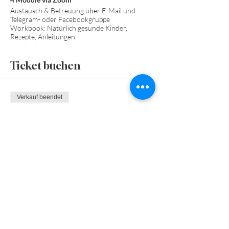
Austausch & Betreuung über E-Mail und
Telegram- oder Facebookgruppe
Workbook: Natürlich gesunde Kinder,
Rezepte, Anleitungen.
Ticket buchen
Verkauf beendet
Tickettyp
Darmsanierung
Preis
€ 99,00
+€ 2,48 Ticket-Servicegebühr
Diese Veranstaltung teilen