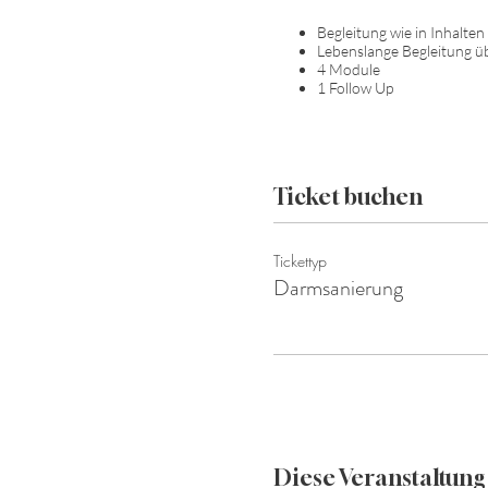
Begleitung wie in Inhalte
Lebenslange Begleitung ü
4 Module
1 Follow Up
Ticket buchen
Tickettyp
Darmsanierung
Diese Veranstaltung 