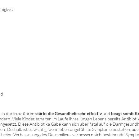
higkeit
n
nd
lich durchzuführen
stärkt die Gesundheit sehr effektiv
und
beugt somit K
ndern. Viele Kinder erhalten im Laufe ihres jungen Lebens bereits Antibio
eingesetzt. Diese Antibiotika Gabe kann sich aber fatal auf die Darmgesund
en. Deshalb ist es wichtig, wenn oben angeführte Symptome bestehen, auc
urch eine Verbesserung des Darmmilieus verbessern sich bestehende Symptom