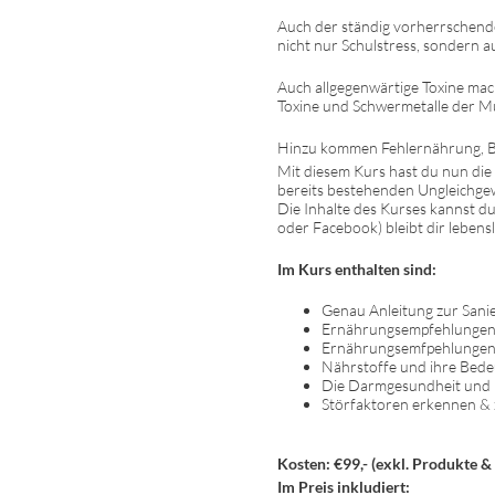
Auch der ständig vorherrschende
nicht nur Schulstress, sondern au
Auch allgegenwärtige Toxine mac
Toxine und Schwermetalle der M
Hinzu kommen Fehlernährung, Be
Mit diesem Kurs hast du nun die 
bereits bestehenden Ungleichgew
Die Inhalte des Kurses kannst d
oder Facebook) bleibt dir lebens
Im Kurs enthalten sind:
Genau Anleitung zur San
Ernährungsempfehlungen 
Ernährungsemfpehlungen 
Nährstoffe und ihre Bede
Die Darmgesundheit und ih
Störfaktoren erkennen & 
Kosten: €99,- (exkl. Produkte & 
Im Preis inkludiert: