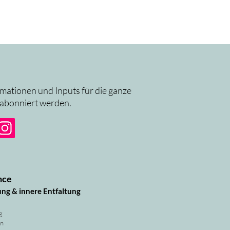
rmationen und Inputs für die ganze
 abonniert werden.
nce
ung & innere Entfaltung
g
rn