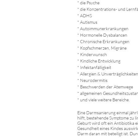
* die Psyche
* die Konzentrations- und Lernfä
* ADHS
* Autismus
* Autoimmunerkrankungen
* Hormonelle Dysbalancen
* Chronische Erkrankungen
* Kopfschmerzen, Migräne
* Kinderwunsch
* Kindliche Entwicklung
* Infektanfälligkeit
* Allergien & Unverträglichkeite
* Neurodermitis
* Beschwerden der Atemwege
* allgemeinen Gesundheitszusta
* und viele weitere Bereiche.
Eine Darmsanierung einmal jähr
hilft, bestehende Symptome zu li
Geburt wird oft ein Antibiotika 
Gesundheit eines Kindes auswirk
Darm daran mit beteiligt ist. D