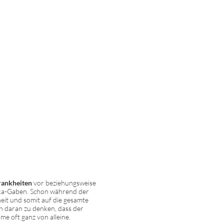
rankheiten
vor beziehungsweise
tika-Gaben. Schon während der
heit und somit auf die gesamte
h daran zu denken, dass der
e oft ganz von alleine.