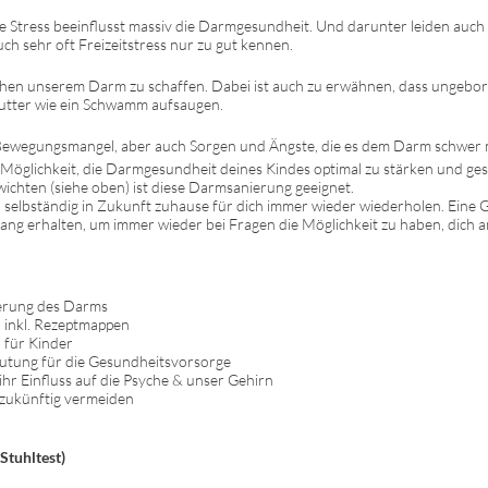
 Stress beeinflusst massiv die Darmgesundheit. Und darunter leiden auch 
ch sehr oft Freizeitstress nur zu gut kennen.
hen unserem Darm zu schaffen. Dabei ist auch zu erwähnen, dass ungebor
utter wie ein Schwamm aufsaugen.
wegungsmangel, aber auch Sorgen und Ängste, die es dem Darm schwer m
Möglichkeit, die Darmgesundheit deines Kindes optimal zu stärken und gesu
ichten (siehe oben) ist diese Darmsanierung geeignet.
u selbständig in Zukunft zuhause für dich immer wieder wiederholen. Ein
lang erhalten, um immer wieder bei Fragen die Möglichkeit zu haben, dich 
ierung des Darms
inkl. Rezeptmappen
für Kinder
utung für die Gesundheitsvorsorge
r Einfluss auf die Psyche & unser Gehirn
zukünftig vermeiden
Stuhltest)