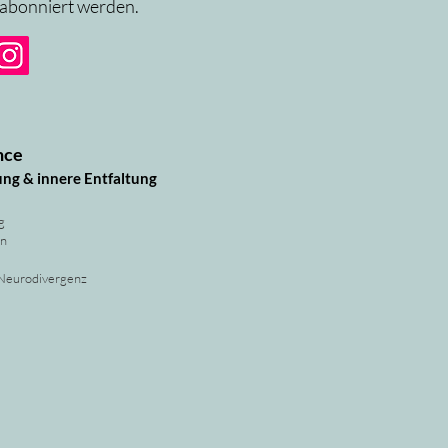
 abonniert werden.
nce
ung & innere Entfaltung
g
rn
 Neurodivergenz