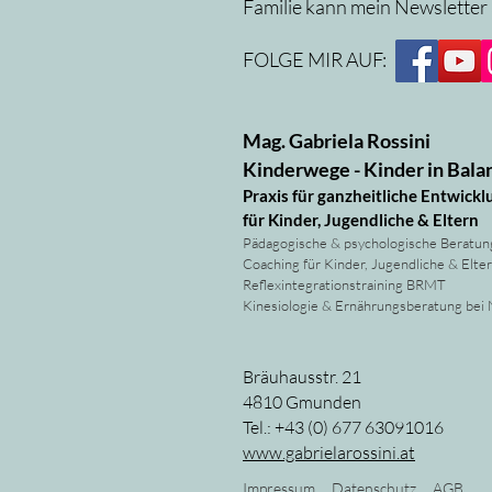
Familie kann mein Newsletter
FOLGE MIR AUF:
Mag. Gabriela Rossini
Kinderwege - Kinder in Bala
Praxis für ganzheitliche Entwickl
für Kinder, Jugendliche & Eltern
Pädagogische & psychologische Beratun
Coaching für Kinder, Jugendliche & Elte
Reflexintegrationstraining BRMT
Kinesiologie & Ernährungsberatung bei
Bräuhausstr. 21
4810 Gmunden
Tel.: +43 (0) 677 63091016
www.gabrielarossini.at
Impressum
Datenschutz
AGB