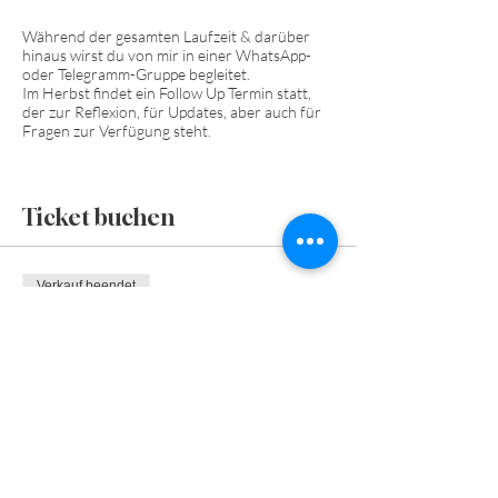
Während der gesamten Laufzeit & darüber
hinaus wirst du von mir in einer WhatsApp-
oder Telegramm-Gruppe begleitet.
Im Herbst findet ein Follow Up Termin statt,
der zur Reflexion, für Updates, aber auch für
Fragen zur Verfügung steht.
Ticket buchen
Verkauf beendet
Tickettyp
Dein Schlüssel zur Gesundheit
Preis
€ 333,00
+€ 8,33 Ticket-Servicegebühr