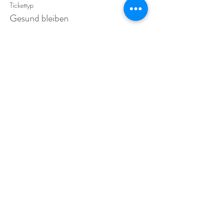
Tickettyp
Gesund bleiben
Preis
€ 19,00
+€ 0,48 Ticket-Servicegebühr
Diese Veranstaltung teilen
Für regelmäßige aktuelle Informationen und
Inputs für die ganze Familie kann mein Newsletter
abonniert werden.
FOLGE MIR AUF: