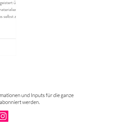
geistert über
aterialien
 selbst zu...
rmationen und Inputs für die ganze
 abonniert werden.