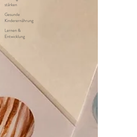
stärken
Gesunde
Kinderernährung
Lernen &
Entwicklung