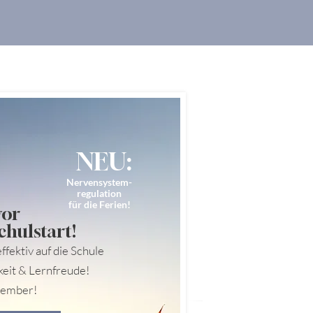
NEU:
Nervensystem-
regulation
für die Ferien!
vor
chulstart!
ffektiv auf die Schule
keit & Lernfreude!
ptember!