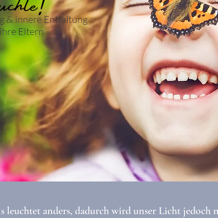
g
& innere Entfaltung
ihre Eltern
s leuchtet anders, dadurch wird unser Licht jedoch n