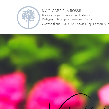
MAG. GABRIELA ROSSINI
Kinderwege - Kinder in Balance
Pädagogische & psychosoziale Praxis
Ganzheitliche Praxis für Entwicklung, Lernen & i