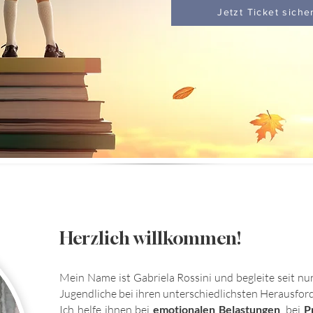
Jetzt Ticket siche
Herzlich willkommen!
Mein Name ist Gabriela Rossini und begleite seit n
Jugendliche bei ihren unterschiedlichsten Herausfor
Ich helfe ihne
n bei
emotionalen Belastungen
, bei
P