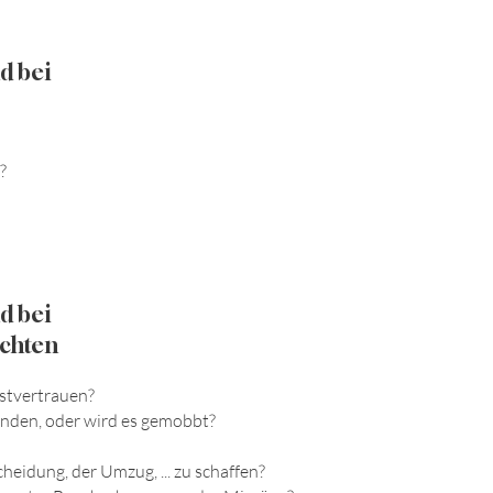
d bei
?
d bei
chten
stvertrauen?
inden, oder wird es gemobbt?
eidung, der Umzug, ... zu schaffen?